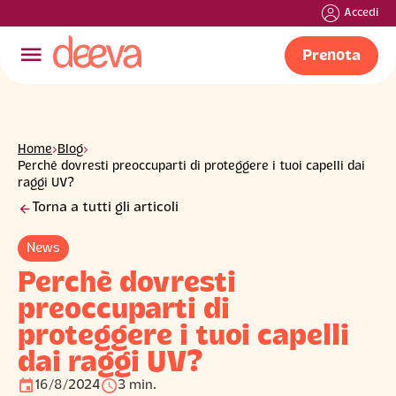
Accedi
󰍜
Prenota
Home
›
Blog
›
Perchè dovresti preoccuparti di proteggere i tuoi capelli dai
raggi UV?
󰁍
Torna a tutti gli articoli
News
Perchè dovresti
preoccuparti di
proteggere i tuoi capelli
dai raggi UV?
󰃭
󰅐
16/8/2024
3 min.