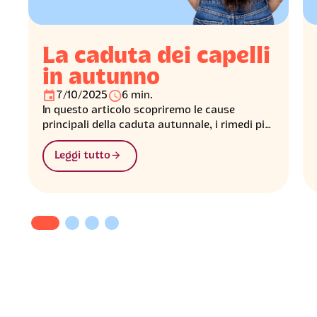
La caduta dei capelli
in autunno
󰃭
󰅐
7/10/2025
6 min.
In questo articolo scopriremo le cause
principali della caduta autunnale, i rimedi più
efficaci per ridurla e i consigli pratici per
󰁔
aiutare i capelli a ritrovare forza e vitalità.
Leggi tutto