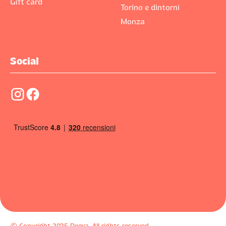
Gift card
Torino e dintorni
Monza
Social
󰋾
󰈌