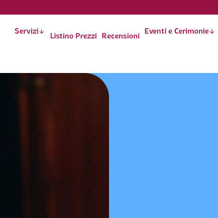
Servizi
󰁅
Eventi e Cerimonie
󰁅
Listino Prezzi
Recensioni
derci cura di ogni