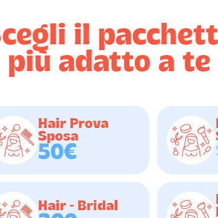
cegli il pacchet
più adatto a te
Hair Prova
Sposa
50€
Hair - Bridal