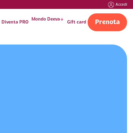
Accedi
Mondo Deeva
󰁅
Prenota
Diventa PRO
Gift card