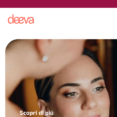
Matrimoni &
cerimonie
Nel tuo giorno più bello, arriviamo da te per pren
dettaglio. Tu devi solo goderti ogni attimo.
Scopri di più