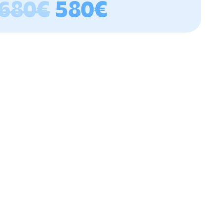
680€
580€