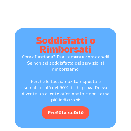
Soddisfatti o
Rimborsati
Come funziona? Esattamente come credi!
Se non sei soddisfatta del servizio, ti
rimborsiamo.
Perché lo facciamo? La risposta è
semplice: più del 90% di chi prova Deeva
diventa un cliente affezionato e non torna
più indietro 🧡
Prenota subito