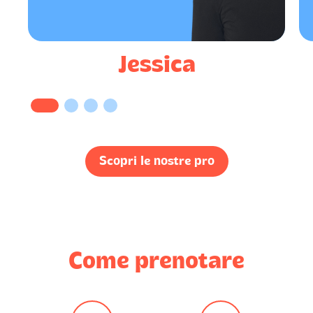
Jessica
Scopri le nostre pro
Come prenotare
󰓎
󰓎
󰓎
󰓎
󰓎
Carmela
󰃭
6/6/2025
Ho ottenuto esattamente