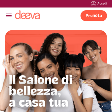
Accedi
󰍜
Prenota
Il Salone di
bellezza,
a casa tua