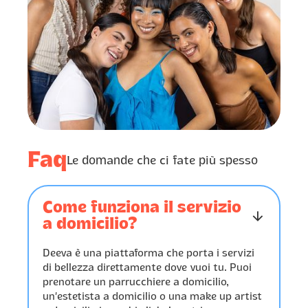
Maria
organizzata. Servizio
󰃭
5/7/2025
impeccabile
Come sempre molto bene.
Servizio impeccabile, Simona
molto gentile, cordiale e
󰓎
󰓎
󰓎
󰓎
󰓎
professionale. Grazie!
Miriam
󰃭
17/6/2025
Servizio ottimo. Super
puntuale e disponibile. Ti
creano un salone a casa.
Ottima professionista, molto
Faq
gentile e tecnicamente
Le domande che ci fate più spesso
bravissima. Consigliato!
Come funziona il servizio
󰁅
a domicilio?
Deeva è una piattaforma che porta i servizi
di bellezza direttamente dove vuoi tu. Puoi
prenotare un parrucchiere a domicilio,
un’estetista a domicilio o una make up artist