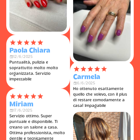
󰓎
󰓎
󰓎
󰓎
󰓎
Paola Chiara
󰃭
12/6/2025
Puntualità, pulizia e
soprattutto molto molto
organizzata. Servizio
impeccabile
󰓎
󰓎
󰓎
󰓎
󰓎
󰓎
󰓎
󰓎
󰓎
󰓎
Carmela
Miriam
󰃭
6/6/2025
󰃭
17/6/2025
Ho ottenuto esattamente
Servizio ottimo. Super
quello che volevo, con il plus
puntuale e disponibile. Ti
di restare comodamente a
creano un salone a casa.
casa! Impagabile
Ottima professionista, molto
gentile e tecnicamente
bravissima. Consigliato!