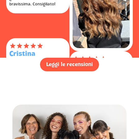
󰓎
󰓎
󰓎
󰓎
󰓎
Cristina
󰃭
24/6/2025
Sara e’ la miglior
professionista di sempre,
Leggi le recensioni
󰓎
󰓎
󰓎
󰓎
󰓎
preparata, meticolosa e
davvero un’esperta nel suo
Erica
settore in grado anche di
󰃭
29/6/2025
conquistare un cliente difficile
Servizio perfetto, sono molto
come mio marito. ottimo
soddisfatta soprattutto in
lavoro!
considerazione del fatto che
mia mamma non si può
muovere da casa. Grazie di
󰓎
󰓎
󰓎
󰓎
󰓎
esistere.
Paola Chiara
󰃭
12/6/2025
󰓎
󰓎
󰓎
󰓎
󰓎
Puntualità, pulizia e
soprattutto molto molto