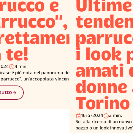
rucco e
Ultime
rrucco”,
tenden
rettamente
parruc
 te!
i look 
󰅐
amati 
2024
4 min.
rase è più nota nel panorama del beauty di
 parrucco”, un’accoppiata vincente che
donne 
e caratterizza anche il servizio di Deeva!
󰁔
tutto
Torino
󰃭
󰅐
16/5/2024
3 min.
Sei alla ricerca di un nuovo 
pazzo o un look innovativo?