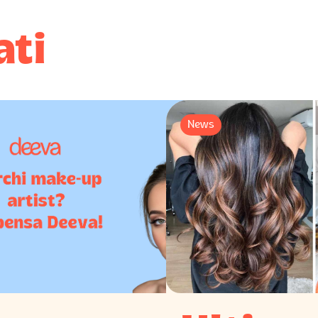
ati
News