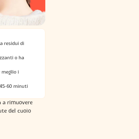
a residui di
izzanti o ha
 meglio i
 45-60 minuti
a a rimuovere
ute del cuoio