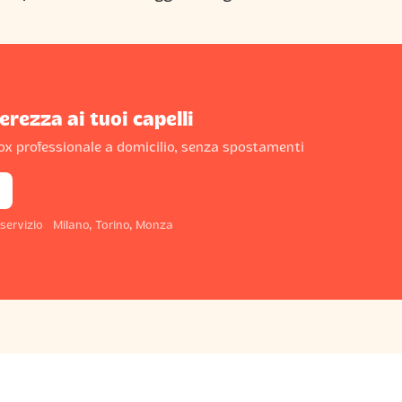
erezza ai tuoi capelli
x professionale a domicilio, senza spostamenti
ervizio · Milano, Torino, Monza