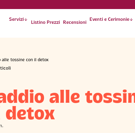
Servizi
󰁅
Eventi e Cerimonie
󰁅
Listino Prezzi
Recensioni
 alle tossine con il detox
ticoli
addio alle tossi
l detox
n.