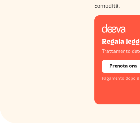
comodità.
Regala legg
Trattamento deto
Prenota ora
Pagamento dopo il s