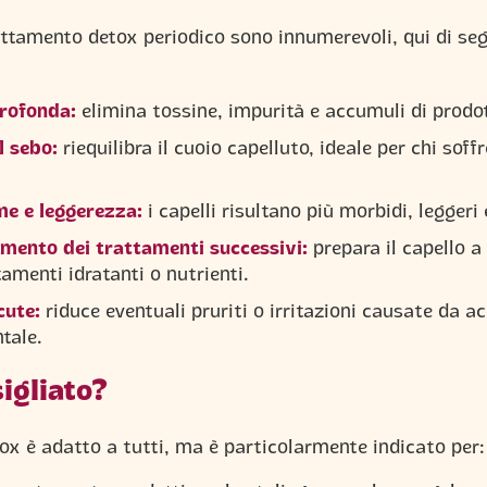
rattamento detox periodico sono innumerevoli, qui di seg
profonda:
elimina tossine, impurità e accumuli di prodot
l sebo:
riequilibra il cuoio capelluto, ideale per chi soffr
e e leggerezza:
i capelli risultano più morbidi, leggeri
imento dei trattamenti successivi:
prepara il capello a
amenti idratanti o nutrienti.
cute:
riduce eventuali pruriti o irritazioni causate da a
tale.
sigliato?
ox è adatto a tutti, ma è particolarmente indicato per: