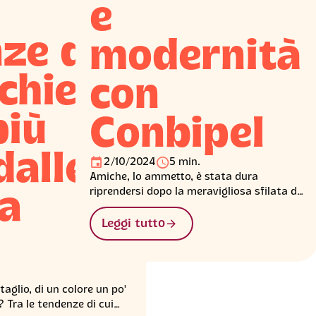
e
ze dal
modernità
chiere:
con
più
Conbipel
dalle
󰃭
󰅐
2/10/2024
5 min.
Amiche, lo ammetto, è stata dura
riprendersi dopo la meravigliosa sfilata di
a
Conbipel di venerdì ma siamo qui apposta
per voi e per raccontarvi qualcosa dei
󰁔
Leggi tutto
nuovi look e delle scelte stilistiche dei
nostri hair-stylist e make-up artist in
questa straordinaria occasione! ⭐
taglio, di un colore un po'
 Tra le tendenze di cui