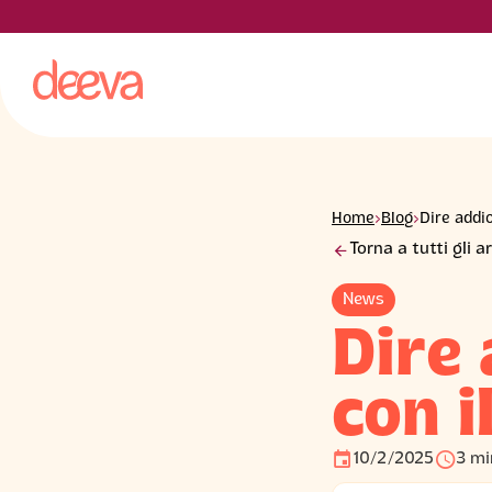
Home
›
Blog
›
Dire addio
󰁍
Torna a tutti gli ar
News
Dire 
con i
󰃭
󰅐
10/2/2025
3 mi