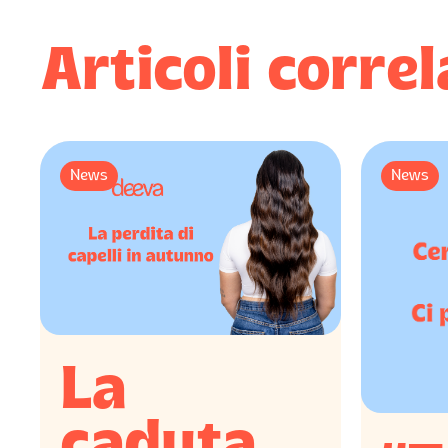
Articoli correl
News
News
La
caduta