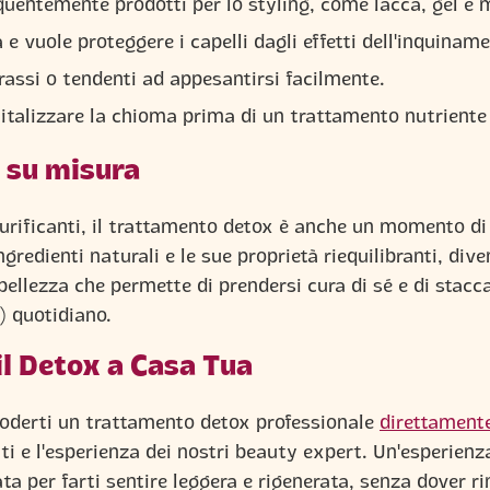
equentemente prodotti per lo styling, come lacca, gel e
à e vuole proteggere i capelli dagli effetti dell'inquinam
grassi o tendenti ad appesantirsi facilmente.
vitalizzare la chioma prima di un trattamento nutriente 
 su misura
 purificanti, il trattamento detox è anche un momento di
ngredienti naturali e le sue proprietà riequilibranti, div
 bellezza che permette di prendersi cura di sé e di stacca
) quotidiano.
il Detox a Casa Tua
oderti un trattamento detox professionale
direttament
ti e l'esperienza dei nostri beauty expert. Un'esperienz
ata per farti sentire leggera e rigenerata, senza dover ri