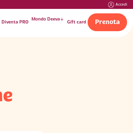
Accedi
Mondo Deeva
󰁅
Prenota
Diventa PRO
Gift card
ne