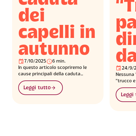
“T
dei
pa
capelli in
di
autunno
da
󰃭
󰅐
7/10/2025
6 min.
󰃭
In questo articolo scopriremo le
24/9/
cause principali della caduta
Nessuna f
autunnale, i rimedi più efficaci per
“trucco e
ridurla e i consigli pratici per aiutare
󰁔
finalment
Leggi tutto
i capelli a ritrovare forza e vitalità.
Leggi 