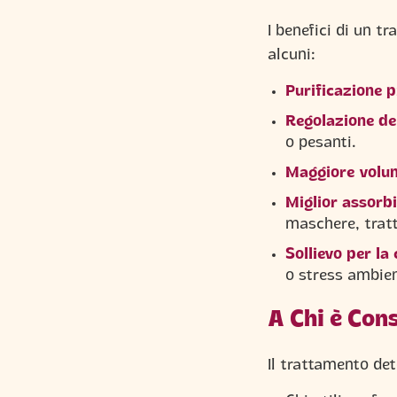
I benefici di un t
alcuni:
Purificazione 
Regolazione de
o pesanti.
Maggiore volum
Miglior assorb
maschere, tratt
Sollievo per la 
o stress ambien
A Chi è Con
Il trattamento det