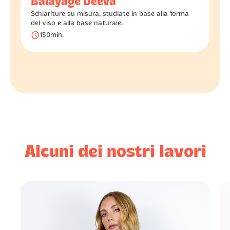
Balayage Deeva
Schiariture su misura, studiate in base alla forma
del viso e alla base naturale.
󰅐
150
min.
Alcuni dei nostri lavori
󰓎
󰓎
󰓎
󰓎
󰓎
Carmela
󰃭
6/6/2025
Ho ottenuto esattamente