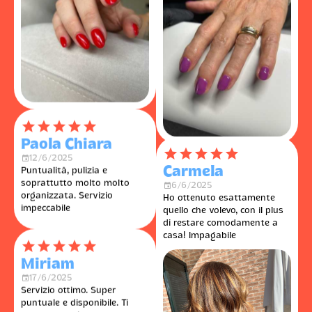
󰓎
󰓎
󰓎
󰓎
󰓎
Paola Chiara
󰃭
12/6/2025
Puntualità, pulizia e
soprattutto molto molto
󰓎
󰓎
󰓎
󰓎
󰓎
organizzata. Servizio
Carmela
impeccabile
󰃭
6/6/2025
Ho ottenuto esattamente
󰓎
󰓎
󰓎
󰓎
󰓎
quello che volevo, con il plus
Miriam
di restare comodamente a
casa! Impagabile
󰃭
17/6/2025
Servizio ottimo. Super
puntuale e disponibile. Ti
creano un salone a casa.
Ottima professionista, molto