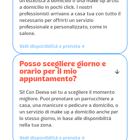
Maria
un’estetista a domicilio o una make up artist
󰃭
12/6/2025
󰃭
a domicilio in pochi click. I nostri
5/7/2025
Puntualità, pulizia e
Come sempre molto bene.
professionisti arrivano a casa tua con tutto il
soprattutto molto molto
Servizio impeccabile, Simona
organizzata. Servizio
necessario per offrirti un servizio
molto gentile, cordiale e
impeccabile
professionale e personalizzato, come in
professionale. Grazie!
salone.
󰓎
󰓎
󰓎
󰓎
󰓎
󰁔
Vedi disponibilità e prenota
Miriam
󰃭
17/6/2025
Servizio ottimo. Super
Posso scegliere giorno e
puntuale e disponibile. Ti
orario per il mio
󰁅
creano un salone a casa.
appuntamento?
Ottima professionista, molto
gentile e tecnicamente
bravissima. Consigliato!
Sì! Con Deeva sei tu a scegliere il momento
migliore. Puoi prenotare un parrucchiere a
casa, una manicure o pedicure a domicilio, o
un servizio di make up a domicilio anche per
lo stesso giorno, in base alle disponibilità
nella tua zona.
󰁔
Vedi disponibilità e prenota