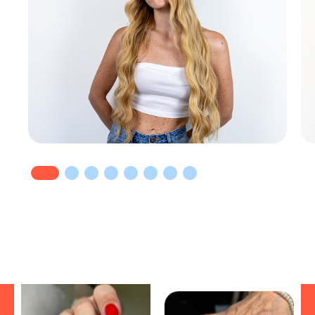
quello che volevo, con il plus
di restare comodamente a
casa! Impagabile
󰓎
󰓎
󰓎
󰓎
󰓎
Erica
󰓎
󰓎
󰓎
󰓎
󰓎
󰃭
29/6/2025
Cristina
Servizio perfetto, sono molto
󰃭
24/6/2025
soddisfatta soprattutto in
Sara e’ la miglior
considerazione del fatto che
professionista di sempre,
mia mamma non si può
preparata, meticolosa e
muovere da casa. Grazie di
davvero un’esperta nel suo
esistere.
settore in grado anche di
conquistare un cliente difficile
come mio marito. ottimo
󰓎
󰓎
󰓎
󰓎
󰓎
lavoro!
Maria
󰃭
5/7/2025
Come sempre molto bene.
Servizio impeccabile, Simona
molto gentile, cordiale e
professionale. Grazie!