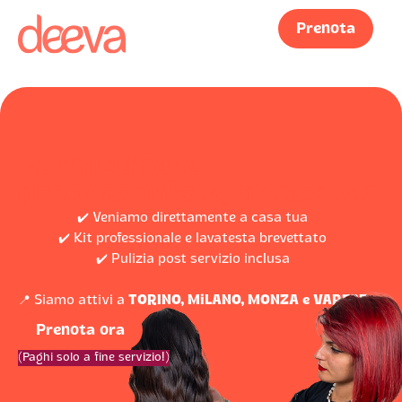
Prenota
Parrucchiere
professioniste, a casa tua
✔️ Veniamo direttamente a casa tua
✔️ Kit professionale e lavatesta brevettato
✔️ Pulizia post servizio inclusa
📍 Siamo attivi a
TORINO, MiLANO, MONZA e VARESE
Prenota ora
(Paghi solo a fine servizio!)