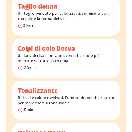
Taglio donna
Un taglio pensato per valorizzarti, su misura per il
tuo stile e la forma del viso.
󰅐
30
min.
Colpi di sole Deeva
Un look deciso e brillante, con schiariture più
marcate su tutta la chioma.
󰅐
120
min.
Tonalizzante
Riflessi e colore ravvivati. Perfetto dopo schiariture o
per mantenere il tono ideale.
󰅐
15
min.